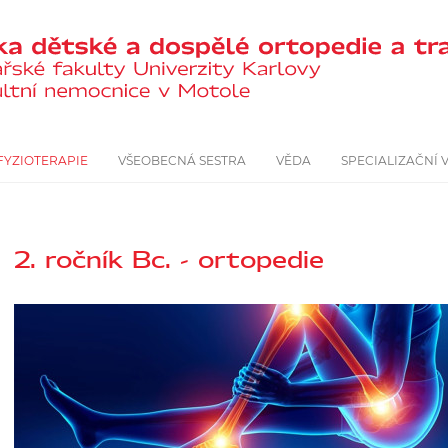
FYZIOTERAPIE
VŠEOBECNÁ SESTRA
VĚDA
SPECIALIZAČNÍ 
2. ročník Bc. - ortopedie