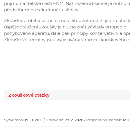
příjmu na dětské části FNM. Nahrazení absence je nutno 
předstihem na sekretariátu kliniky.
Zkouška probíhá ústní formou. Student obdrží jednu otázk
úspěšné složení zkoušky je nutno znát základy ortopedie i
pohybového aparátu, dále pak principy konzervativní a oper
Zkouškové termíny jsou vypisovány v rámci zkouškového o
Zkouškové otázky
Vytvořeno:
19. 11. 2021
/ Upraveno:
27. 2. 2026
/ Responsible person:
MUD