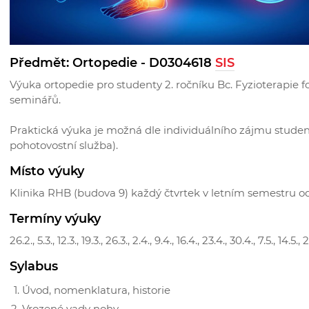
Předmět: Ortopedie - D0304618
SIS
Výuka ortopedie pro studenty 2. ročníku Bc. Fyzioterapie
seminářů.
Praktická výuka je možná dle individuálního zájmu studen
pohotovostní služba).
Místo výuky
Klinika RHB (budova 9) každý čtvrtek v letním semestru od
Termíny výuky
26.2., 5.3., 12.3., 19.3., 26.3., 2.4., 9.4., 16.4., 23.4., 30.4., 7.5., 14.5.
Sylabus
Úvod, nomenklatura, historie
Vrozené vady nohy