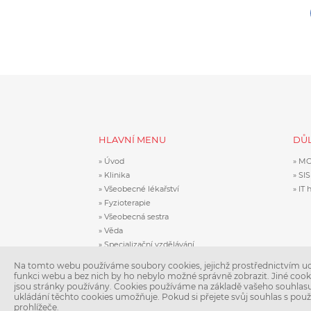
HLAVNÍ MENU
DŮL
Úvod
MO
Klinika
SIS
Všeobecné lékařství
IT 
Fyzioterapie
Všeobecná sestra
Věda
Specializační vzdělávání
Kontakty
Na tomto webu používáme soubory cookies, jejichž prostřednictvím uc
funkci webu a bez nich by ho nebylo možné správně zobrazit. Jiné cook
jsou stránky používány. Cookies používáme na základě vašeho souhlasu –
ukládání těchto cookies umožňuje. Pokud si přejete svůj souhlas s pou
prohlížeče.