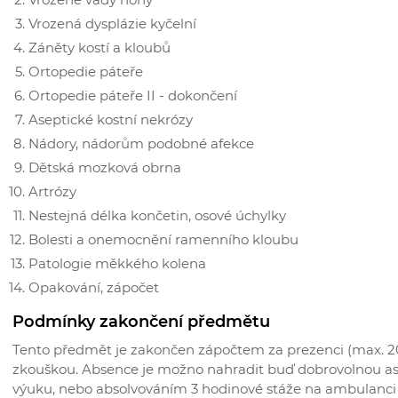
Vrozená dysplázie kyčelní
Záněty kostí a kloubů
Ortopedie páteře
Ortopedie páteře II - dokončení
Aseptické kostní nekrózy
Nádory, nádorům podobné afekce
Dětská mozková obrna
Artrózy
Nestejná délka končetin, osové úchylky
Bolesti a onemocnění ramenního kloubu
Patologie měkkého kolena
Opakování, zápočet
Podmínky zakončení předmětu
Tento předmět je zakončen zápočtem za prezenci (max. 20
zkouškou. Absence je možno nahradit buď dobrovolnou as
výuku, nebo absolvováním 3 hodinové stáže na ambulanci