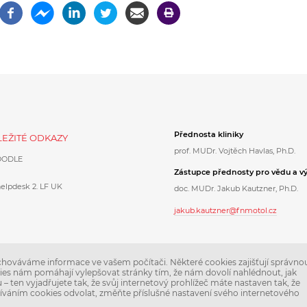
Přednosta kliniky
EŽITÉ ODKAZY
prof. MUDr. Vojtěch Havlas, Ph.D.
ODLE
Zástupce přednosty pro vědu a v
helpdesk 2. LF UK
doc. MUDr. Jakub Kautzner, Ph.D.
jakub.kautzner@fnmotol.cz
hováváme informace ve vašem počítači. Některé cookies zajišťují správno
ies nám pomáhají vylepšovat stránky tím, že nám dovolí nahlédnout, jak
 ten vyjadřujete tak, že svůj internetový prohlížeč máte nastaven tak, že
žíváním cookies odvolat, změňte příslušné nastavení svého internetového