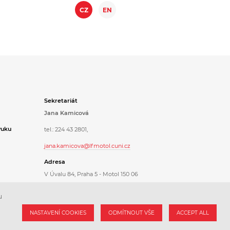
CZ
EN
Sekretariát
Jana Kamicová
ýuku
tel.: 224 43 2801,
jana.kamicova@lfmotol.cuni.cz
Adresa
V Úvalu 84, Praha 5 - Motol 150 06
4. patro, uzel D v dětské části FNM
u
NASTAVENÍ COOKIES
ODMÍTNOUT VŠE
ACCEPT ALL