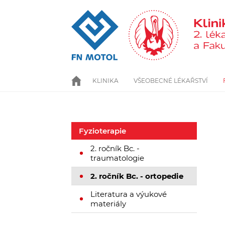
Přejít
k
hlavnímu
obsahu
KLINIKA
VŠEOBECNÉ LÉKAŘSTVÍ
ÚVOD
Fyzioterapie
2. ročník Bc. -
traumatologie
2. ročník Bc. - ortopedie
Literatura a výukové
materiály