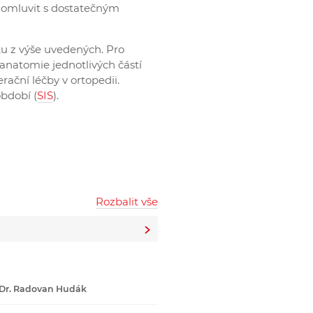
domluvit s dostatečným
u z výše uvedených. Pro
 anatomie jednotlivých částí
ační léčby v ortopedii.
bdobí (
SIS
).
Rozbalit vše
r. Radovan Hudák