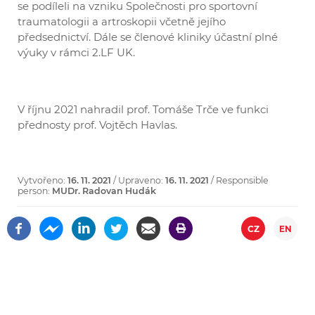
se podíleli na vzniku Společnosti pro sportovní
traumatologii a artroskopii včetně jejího
předsednictví. Dále se členové kliniky účastní plné
výuky v rámci 2.LF UK.
V říjnu 2021 nahradil prof. Tomáše Trče ve funkci
přednosty prof. Vojtěch Havlas.
Vytvořeno:
16. 11. 2021
/ Upraveno:
16. 11. 2021
/ Responsible
person:
MUDr. Radovan Hudák
CZ
EN