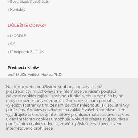
Specializační vzdělávání
Kontakty
DŮLEŽITÉ ODKAZY
MOODLE
SIS
IT helpdesk 2. LF UK
Přednosta kliniky
prof. MUDr. Vojtěch Havlas, Ph.D.
Zástupce přednosty pro vědu a výuku
Na tomto webu používáme soubory cookies, jejichž
prostřednictvím uchováváme informace ve vašem počítači.
doc. MUDr. Jakub Kautzner, Ph.D.
Některé cookies zajišťují správnou funkci webu a bez nich by ho
nebylo možné správně zobrazit. Jiné cookies nám pomáhají
jakub.kautzner@fnmotol.cz
vylepšovat stránky tím, že nám dovolí nahlédnout, jak jsou stránky
používány. Cookies používáme na základě vašeho souhlasu – ten
vyjadřujete tak, že svůj internetový prohlížeč máte nastaven tak, že
Sekretariát
ukládání těchto cookies umožňuje. Pokud si přejete svůj souhlas s
Jana Kamicová
používáním cookies odvolat, změňte příslušné nastavení svého
internetového prohlížeče.
tel.: 224 43 2801,