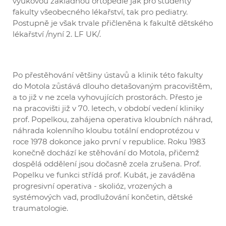
výukovou základnou ortopedie jak pro studenty
fakulty všeobecného lékařství, tak pro pediatry.
Postupně je však trvale přičleněna k fakultě dětského
lékařství /nyní 2. LF UK/.
Po přestěhování většiny ústavů a klinik této fakulty
do Motola zůstává dlouho detašovaným pracovištěm,
a to již v ne zcela vyhovujících prostorách. Přesto je
na pracovišti již v 70. letech, v období vedení kliniky
prof. Popelkou, zahájena operativa kloubních náhrad,
náhrada kolenního kloubu totální endoprotézou v
roce 1978 dokonce jako první v republice. Roku 1983
konečně dochází ke stěhování do Motola, přičemž
dospělá oddělení jsou dočasně zcela zrušena. Prof.
Popelku ve funkci střídá prof. Kubát, je zaváděna
progresivní operativa - skolióz, vrozených a
systémových vad, prodlužování končetin, dětské
traumatologie.