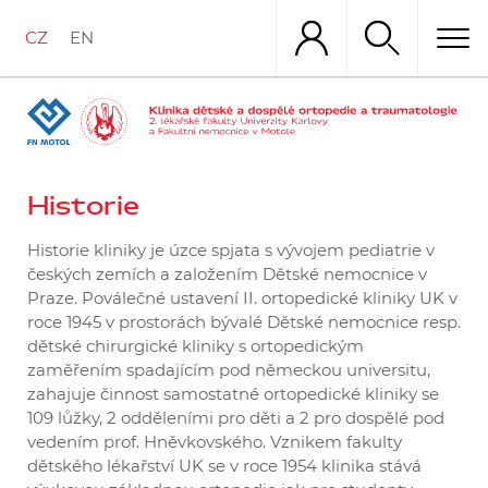
Přejít
k
CZ
EN
hlavnímu
obsahu
Historie
Historie kliniky je úzce spjata s vývojem pediatrie v
českých zemích a založením Dětské nemocnice v
Praze. Poválečné ustavení II. ortopedické kliniky UK v
roce 1945 v prostorách bývalé Dětské nemocnice resp.
dětské chirurgické kliniky s ortopedickým
zaměřením spadajícím pod německou universitu,
zahajuje činnost samostatné ortopedické kliniky se
109 lůžky, 2 odděleními pro děti a 2 pro dospělé pod
vedením prof. Hněvkovského. Vznikem fakulty
dětského lékařství UK se v roce 1954 klinika stává