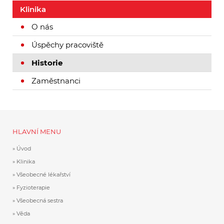
Klinika
O nás
Úspěchy pracoviště
Historie
Zaměstnanci
HLAVNÍ MENU
Úvod
Klinika
Všeobecné lékařství
Fyzioterapie
Všeobecná sestra
Věda